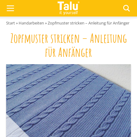
Zum Inhalt springen
Start
»
Handarbeiten
»
Zopfmuster stricken – Anleitung für Anfänger
Zopfmuster stricken – Anleitung
für Anfänger