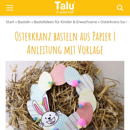
Zum Inhalt springen
Start
»
Basteln
»
Bastelideen für Kinder & Erwachsene
»
Osterkranz baste
Osterkranz basteln aus Papier |
Anleitung mit Vorlage