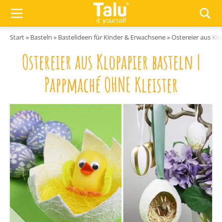
Zum Inhalt springen
Start
»
Basteln
»
Bastelideen für Kinder & Erwachsene
»
Ostereier aus Kl
Ostereier aus Klopapier basteln |
Pappmaché OHNE Kleister