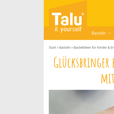
Zum Inhalt springen
Basteln
Start
»
Basteln
»
Bastelideen für Kinder & 
Glücksbringer b
mit