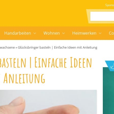
Spons
Suchen:
Handarbeiten
Wohnen
Heimwerken
Co
Erwachsene
»
Glücksbringer basteln | Einfache Ideen mit Anleitung
asteln | Einfache Ideen
 Anleitung