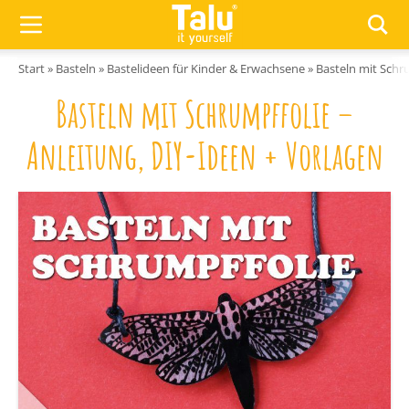
Zum Inhalt springen
Start
»
Basteln
»
Bastelideen für Kinder & Erwachsene
»
Basteln mit Schru
Basteln mit Schrumpffolie –
Anleitung, DIY-Ideen + Vorlagen