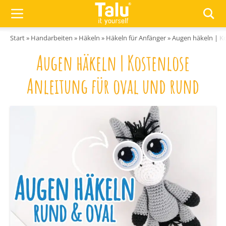
Zum Inhalt springen
Start
»
Handarbeiten
»
Häkeln
»
Häkeln für Anfänger
»
Augen häkeln | Ko
Augen häkeln | Kostenlose
Anleitung für oval und rund