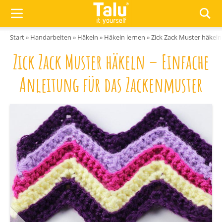
Zum Inhalt springen
Start
»
Handarbeiten
»
Häkeln
»
Häkeln lernen
»
Zick Zack Muster häkeln
Zick Zack Muster häkeln – Einfache
Anleitung für das Zackenmuster