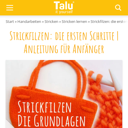
Zum Inhalt springen
Start
»
Handarbeiten
»
Stricken
»
Stricken lernen
»
Strickfilzen: die erste
Strickfilzen: die ersten Schritte |
Anleitung für Anfänger