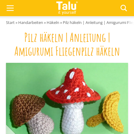
Zum Inhalt springen
Start
»
Handarbeiten
»
Häkeln
»
Pilz häkeln | Anleitung | Amigurumi Flie
Pilz häkeln | Anleitung |
Amigurumi Fliegenpilz häkeln