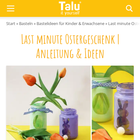
Zum Inhalt springen
Start
»
Basteln
»
Bastelideen für Kinder & Erwachsene
»
Last minute Oste
Last minute Ostergeschenk |
Anleitung & Ideen