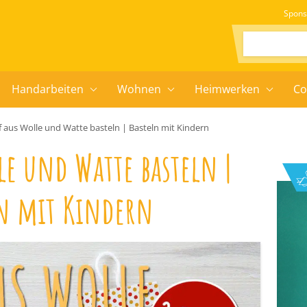
Spons
Suchen:
Handarbeiten
Wohnen
Heimwerken
Co
f aus Wolle und Watte basteln | Basteln mit Kindern
le und Watte basteln |
ln mit Kindern