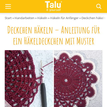
Zum Inhalt springen
Start
»
Handarbeiten
»
Häkeln
»
Häkeln für Anfänger
»
Deckchen häkeln –
Deckchen häkeln – Anleitung für
ein Häkeldeckchen mit Muster