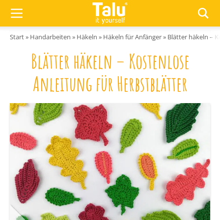
Zum Inhalt springen
Start
»
Handarbeiten
»
Häkeln
»
Häkeln für Anfänger
»
Blätter häkeln – K
Blätter häkeln – Kostenlose
Anleitung für Herbstblätter