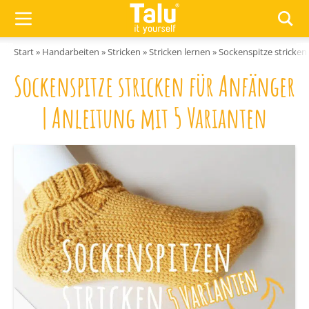
Zum Inhalt springen
Start
»
Handarbeiten
»
Stricken
»
Stricken lernen
»
Sockenspitze stricken 
Sockenspitze stricken für Anfänger
| Anleitung mit 5 Varianten