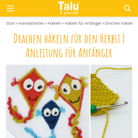
Zum Inhalt springen
Start
»
Handarbeiten
»
Häkeln
»
Häkeln für Anfänger
»
Drachen häkeln fü
Drachen häkeln für den Herbst |
Anleitung für Anfänger