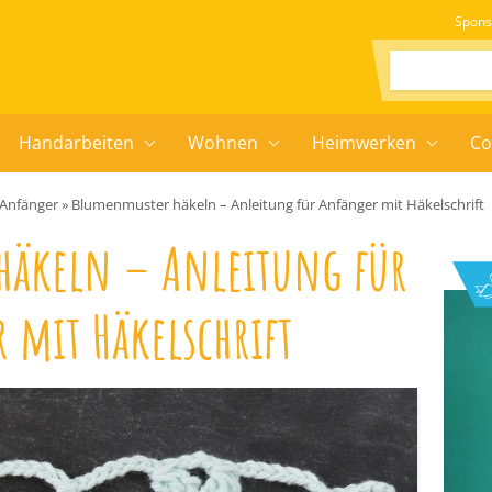
Spons
Suchen:
Handarbeiten
Wohnen
Heimwerken
Co
 Anfänger
»
Blumenmuster häkeln – Anleitung für Anfänger mit Häkelschrift
häkeln – Anleitung für
 mit Häkelschrift