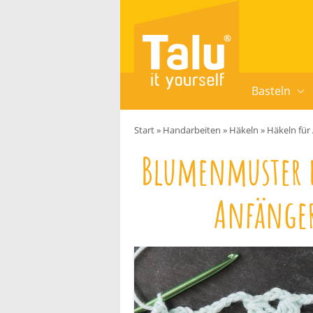
Zum Inhalt springen
Basteln
Start
»
Handarbeiten
»
Häkeln
»
Häkeln für
Blumenmuster 
Anfänger