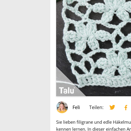
Feli
Teilen:
Sie lieben filigrane und edle Häkelm
kennen lernen. In dieser einfachen An