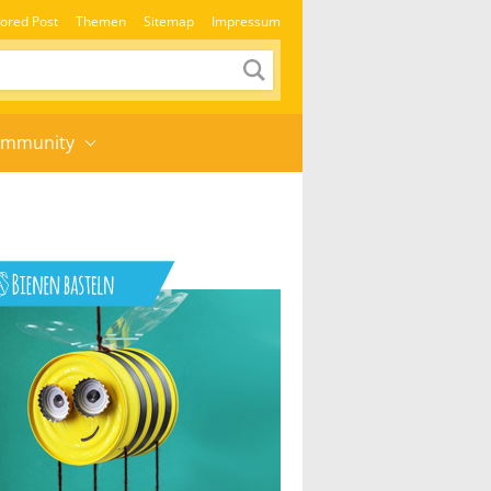
ored Post
Themen
Sitemap
Impressum
mmunity