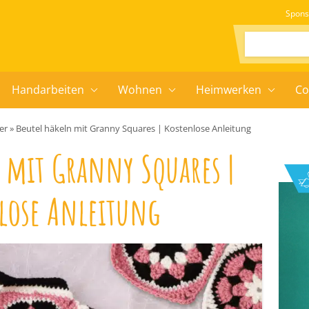
Spons
Suchen:
Handarbeiten
Wohnen
Heimwerken
Co
er
»
Beutel häkeln mit Granny Squares | Kostenlose Anleitung
 mit Granny Squares |
lose Anleitung