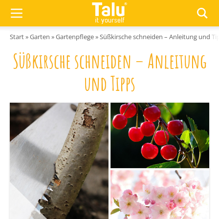
Zum Inhalt springen
Start
»
Garten
»
Gartenpflege
»
Süßkirsche schneiden – Anleitung und Ti
Süßkirsche schneiden – Anleitung
und Tipps