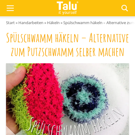
Zum Inhalt springen
Start
»
Handarbeiten
»
Häkeln
»
Spülschwamm häkeln – Alternative zu
Spülschwamm häkeln – Alternative
zum Putzschwamm selber machen