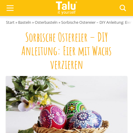
Zum Inhalt springen
Start
»
Basteln
»
Osterbasteln
»
Sorbische Ostereier – DIY Anleitung: Eier
Sorbische Ostereier – DIY
Anleitung: Eier mit Wachs
verzieren