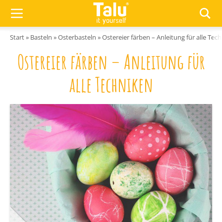
Zum Inhalt springen
Start
»
Basteln
»
Osterbasteln
»
Ostereier färben – Anleitung für alle Tec
Ostereier färben – Anleitung für
alle Techniken