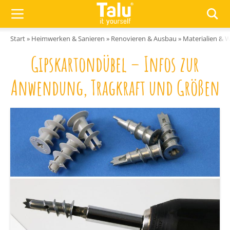
Zum Inhalt springen
Start
»
Heimwerken & Sanieren
»
Renovieren & Ausbau
»
Materialien & 
Gipskartondübel – Infos zur
Anwendung, Tragkraft und Größen