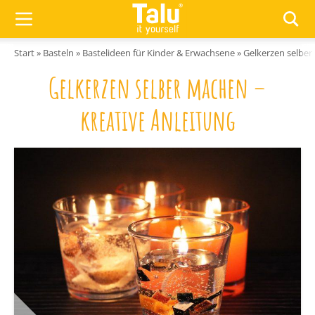
Zum Inhalt springen
Start
»
Basteln
»
Bastelideen für Kinder & Erwachsene
»
Gelkerzen selber
Gelkerzen selber machen –
kreative Anleitung