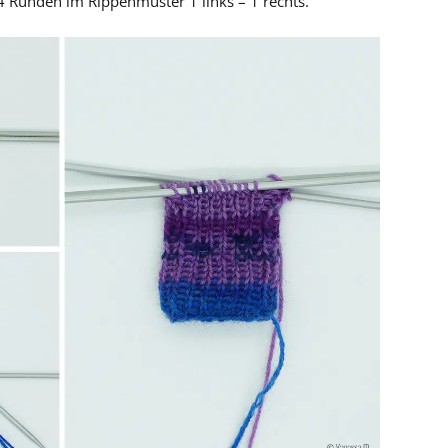
4 Runden im Rippenmuster 1 links – 1 rechts.