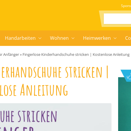
Spons
Suchen:
Handarbeiten
Wohnen
Heimwerken
Co
ür Anfänger
»
Fingerlose Kinderhandschuhe stricken | Kostenlose Anleitung
erhandschuhe stricken |
lose Anleitung