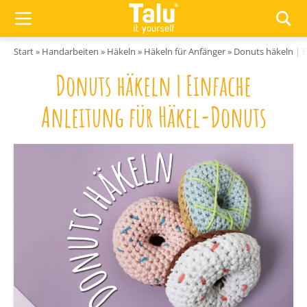
Zum Inhalt springen
Start
»
Handarbeiten
»
Häkeln
»
Häkeln für Anfänger
»
Donuts häkeln | E
Donuts häkeln | Einfache
Anleitung für Häkel-Donuts