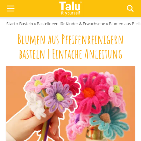
Zum Inhalt springen
Start
»
Basteln
»
Bastelideen für Kinder & Erwachsene
»
Blumen aus Pfeif
Blumen aus Pfeifenreinigern
basteln | Einfache Anleitung