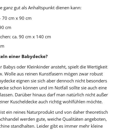
e ganz gut als Anhaltspunkt dienen kann:
– 70 cm x 90 cm
 90 cm
chen: ca. 90 cm x 140 cm
 cm
keln einer Babydecke?
 Babys oder Kleinkinder ansteht, spielt die Wertigkeit
zw. Wolle aus reinen Kunstfasern mögen zwar robust
abydecke eignen sie sich aber dennoch nicht besonders
cke schon können und im Notfall sollte sie auch eine
assen. Darüber hinaus darf man natürlich nicht außer
seiner Kuscheldecke auch richtig wohlfühlen möchte.
st ein reines Naturprodukt und von daher theoretisch
Fachhandel werden gute, weiche Qualitäten angeboten,
hine standhalten. Leider gibt es immer mehr kleine