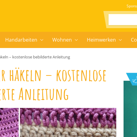
Spons
Suchen:
Handarbeiten
Wohnen
Heimwerken
Co
keln – kostenlose bebilderte Anleitung
er häkeln – kostenlose
erte Anleitung