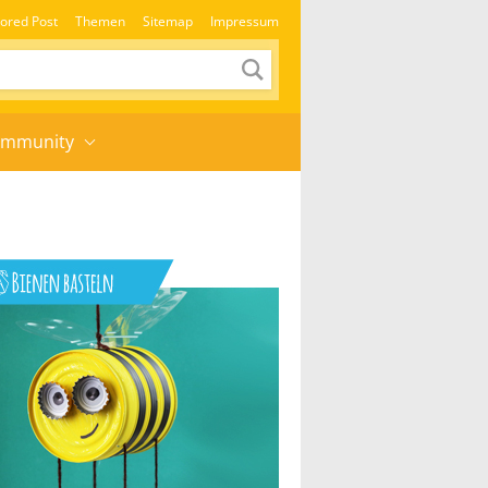
ored Post
Themen
Sitemap
Impressum
mmunity