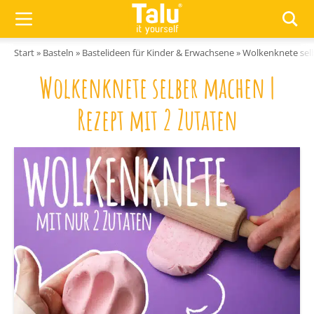
Zum Inhalt springen
Start
»
Basteln
»
Bastelideen für Kinder & Erwachsene
»
Wolkenknete selb
Wolkenknete selber machen |
Rezept mit 2 Zutaten