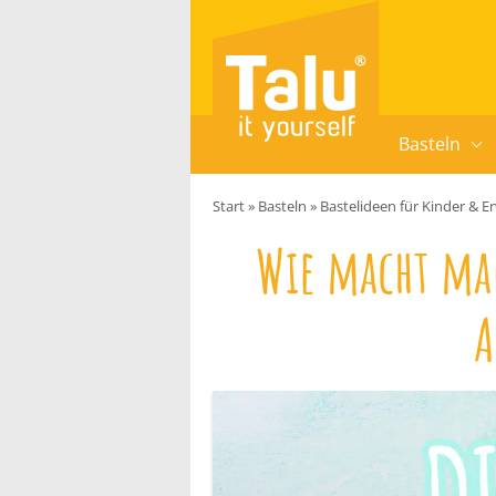
Zum Inhalt springen
Basteln
Start
»
Basteln
»
Bastelideen für Kinder & 
Wie macht man
A