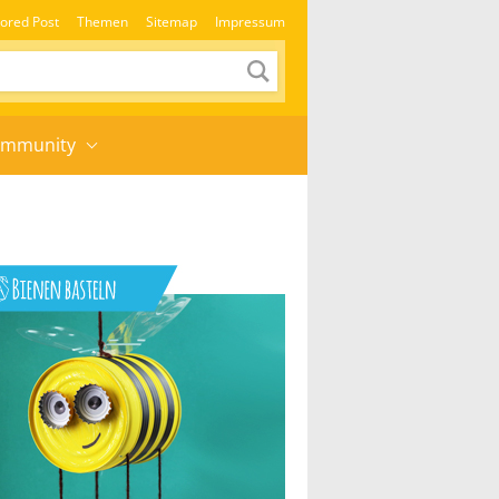
ored Post
Themen
Sitemap
Impressum
mmunity