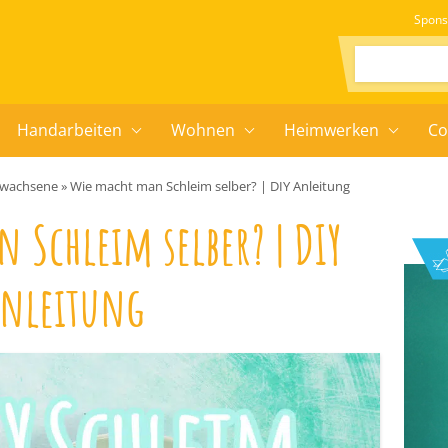
Spons
Suchen:
Handarbeiten
Wohnen
Heimwerken
Co
Erwachsene
»
Wie macht man Schleim selber? | DIY Anleitung
 Schleim selber? | DIY
nleitung