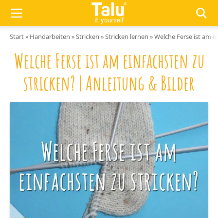
Zum Inhalt springen
Start
»
Handarbeiten
»
Stricken
»
Stricken lernen
»
Welche Ferse ist am ei
Welche Ferse ist am einfachsten zu
stricken? | Anleitung & Bilder