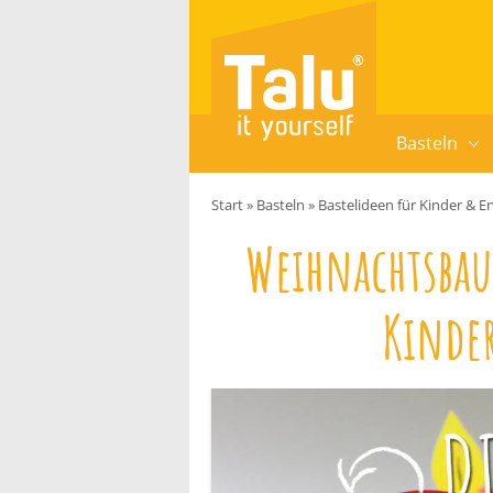
Zum Inhalt springen
Basteln
Start
»
Basteln
»
Bastelideen für Kinder & 
Weihnachtsba
Kinde