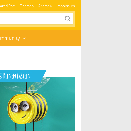
ored Post
Themen
Sitemap
Impressum
mmunity