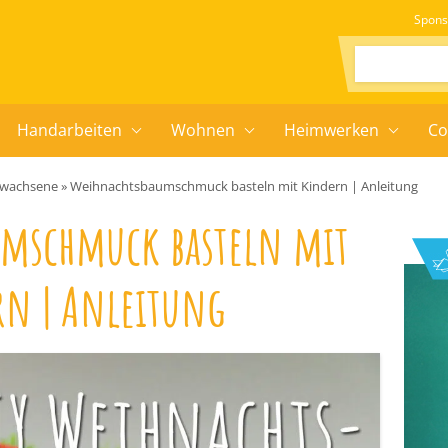
Spons
Suchen:
Handarbeiten
Wohnen
Heimwerken
Co
Erwachsene
»
Weihnachtsbaumschmuck basteln mit Kindern | Anleitung
umschmuck basteln mit
rn | Anleitung