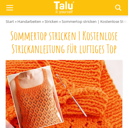
Zum Inhalt springen
Start
»
Handarbeiten
»
Stricken
»
Sommertop stricken | Kostenlose Strick
Sommertop stricken | Kostenlose
Strickanleitung für luftiges Top