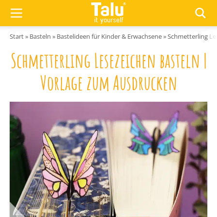
Zum Inhalt springen
Start
»
Basteln
»
Bastelideen für Kinder & Erwachsene
»
Schmetterling Le
Schmetterling Lesezeichen basteln |
Vorlage zum Ausdrucken