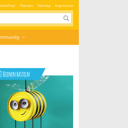
ored Post
Themen
Sitemap
Impressum
mmunity