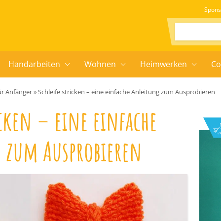
Spons
Suchen:
Handarbeiten
Wohnen
Heimwerken
Co
ür Anfänger
»
Schleife stricken – eine einfache Anleitung zum Ausprobieren
icken – eine einfache
 zum Ausprobieren