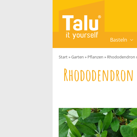
Zum Inhalt springen
Basteln
Start
»
Garten
»
Pflanzen
»
Rhododendron um
Rhododendron 