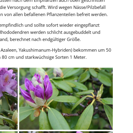
müssen nach dem Einpflanzen auch oben geschnitten
die Versorgung schafft. Wird wegen Nässe/Pilzbefall
von allen befallenen Pflanzenteilen befreit werden.
mpfindlich und sollte sofort wieder eingepflanzt
e Rhododendren werden schlicht ausgebuddelt und
tand, berechnet nach endgültiger Größe.
he Azaleen, Yakushimanum-Hybriden) bekommen um 50
 80 cm und starkwüchsige Sorten 1 Meter.