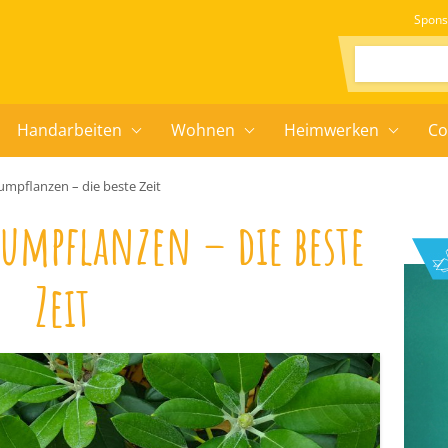
Spons
Suchen:
Handarbeiten
Wohnen
Heimwerken
Co
pflanzen – die beste Zeit
umpflanzen – die beste
Zeit