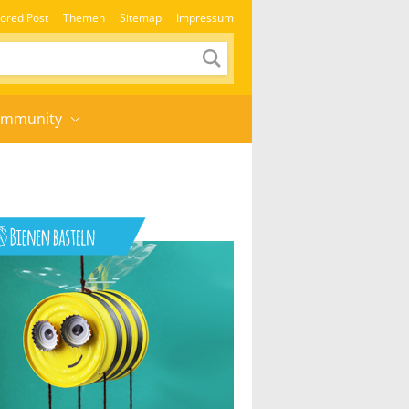
ored Post
Themen
Sitemap
Impressum
mmunity