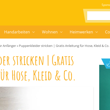
Spons
Suchen:
Handarbeiten
Wohnen
Heimwerken
Co
ür Anfänger
»
Puppenkleider stricken | Gratis Anleitung für Hose, Kleid & Co.
er stricken | Gratis
ür Hose, Kleid & Co.