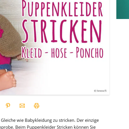
s Gleiche wie Babykleidung zu stricken. Der einzige
Anprobe. Beim Puppenkleider Stricken können Sie