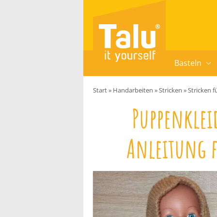
Zum Inhalt springen
Basteln
Start
»
Handarbeiten
»
Stricken
»
Stricken f
Puppenkleid
Anleitung f