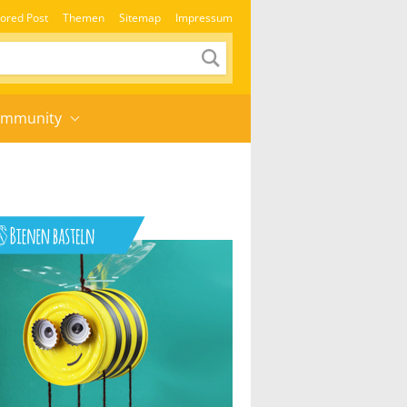
ored Post
Themen
Sitemap
Impressum
mmunity