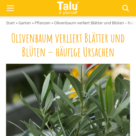
Zum Inhalt springen
Start
»
Garten
»
Pflanzen
»
Olivenbaum verliert Blätter und Blüten – häu
Olivenbaum verliert Blätter und
Blüten – häufige Ursachen