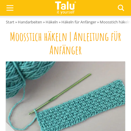
Zum Inhalt springen
Start
»
Handarbeiten
»
Häkeln
»
Häkeln für Anfänger
»
Moosstich häkeln 
Moosstich häkeln | Anleitung für
Anfänger