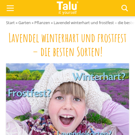
Zum Inhalt springen
Start
»
Garten
»
Pflanzen
»
Lavendel winterhart und frostfest – die beste
Lavendel winterhart und frostfest
– die besten Sorten!