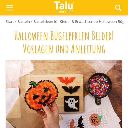
Zum Inhalt springen
Start
»
Basteln
»
Bastelideen für Kinder & Erwachsene
»
Halloween Bügelp
Halloween Bügelperlen Bilder|
Vorlagen und Anleitung