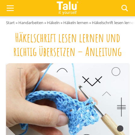
Zum Inhalt springen
Start
»
Handarbeiten
»
Häkeln
»
Häkeln lernen
»
Häkelschrift lesen lerne
Häkelschrift lesen lernen und
richtig übersetzen – Anleitung