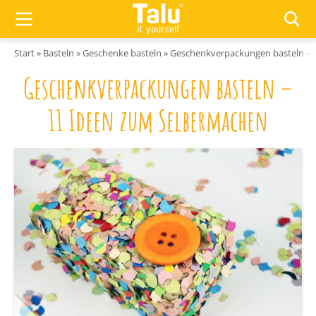
Zum Inhalt springen
Start
»
Basteln
»
Geschenke basteln
»
Geschenkverpackungen basteln – 
Geschenkverpackungen basteln –
11 Ideen zum Selbermachen