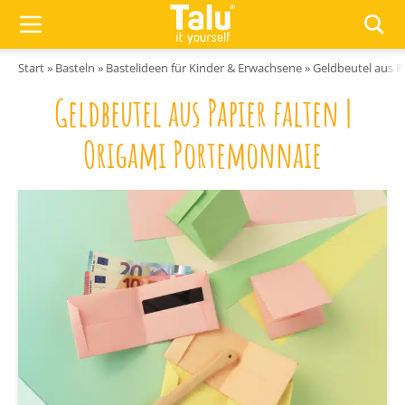
Zum Inhalt springen
Start
»
Basteln
»
Bastelideen für Kinder & Erwachsene
»
Geldbeutel aus P
Geldbeutel aus Papier falten |
Origami Portemonnaie