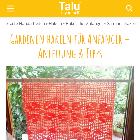
Zum Inhalt springen
Start
»
Handarbeiten
»
Häkeln
»
Häkeln für Anfänger
»
Gardinen häkeln f
Gardinen häkeln für Anfänger –
Anleitung & Tipps