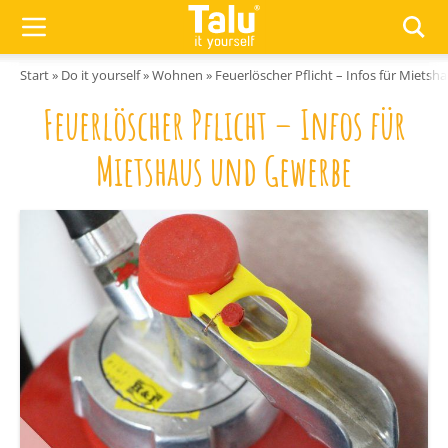
Zum Inhalt springen
Start
»
Do it yourself
»
Wohnen
»
Feuerlöscher Pflicht – Infos für Miets
Feuerlöscher Pflicht – Infos für
Mietshaus und Gewerbe