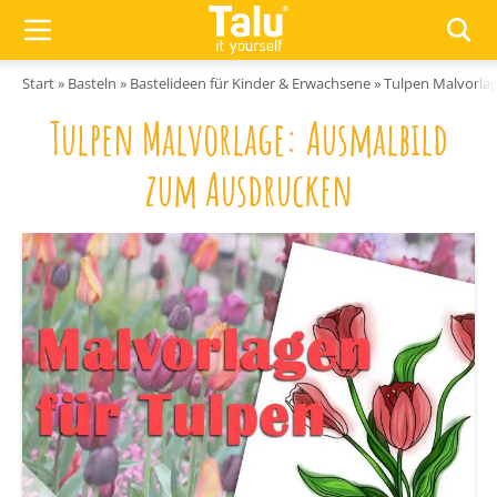
Zum Inhalt springen
Start
»
Basteln
»
Bastelideen für Kinder & Erwachsene
»
Tulpen Malvorla
Tulpen Malvorlage: Ausmalbild
zum Ausdrucken