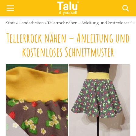
Zum Inhalt springen
Start
»
Handarbeiten
»
Tellerrock nähen – Anleitung und kostenloses Sc
Tellerrock nähen – Anleitung und
kostenloses Schnittmuster