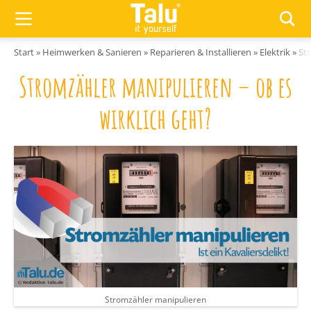
Zum Inhalt springen
Start
»
Heimwerken & Sanieren
»
Reparieren & Installieren
»
Elektrik
»
St
Stromzähler manipulieren – ob es
wirklich geht?
Stromzähler manipulieren