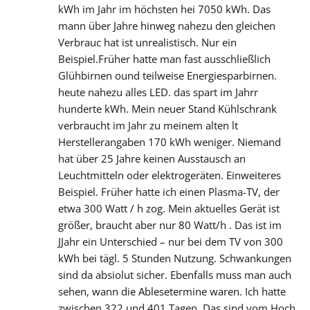
kWh im Jahr im höchsten hei 7050 kWh. Das
mann über Jahre hinweg nahezu den gleichen
Verbrauc hat ist unrealistisch. Nur ein
Beispiel.Früher hatte man fast ausschließlich
Glühbirnen ound teilweise Energiesparbirnen.
heute nahezu alles LED. das spart im Jahrr
hunderte kWh. Mein neuer Stand Kühlschrank
verbraucht im Jahr zu meinem alten lt
Herstellerangaben 170 kWh weniger. Niemand
hat über 25 Jahre keinen Ausstausch an
Leuchtmitteln oder elektrogeräten. Einweiteres
Beispiel. Früher hatte ich einen Plasma-TV, der
etwa 300 Watt / h zog. Mein aktuelles Gerät ist
größer, braucht aber nur 80 Watt/h . Das ist im
JJahr ein Unterschied – nur bei dem TV von 300
kWh bei tägl. 5 Stunden Nutzung. Schwankungen
sind da absiolut sicher. Ebenfalls muss man auch
sehen, wann die Ablesetermine waren. Ich hatte
zwischen 322 und 401 Tagen. Das sind vom Hoch