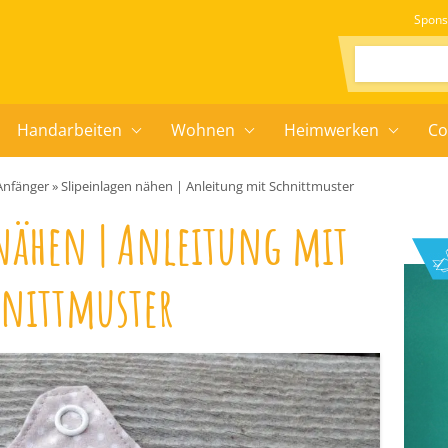
Spons
Suchen:
Handarbeiten
Wohnen
Heimwerken
Co
Anfänger
»
Slipeinlagen nähen | Anleitung mit Schnittmuster
nähen | Anleitung mit
hnittmuster