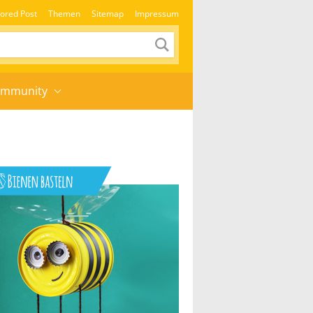
ored Post
Themen
Sitemap
Impressum
mmunity