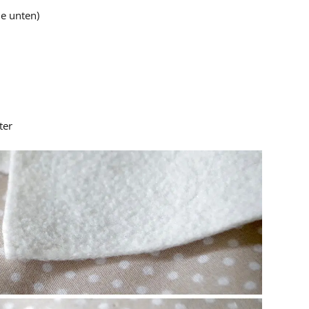
he unten)
ter