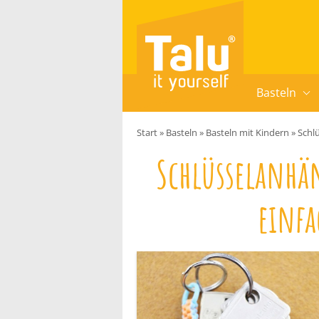
Zum Inhalt springen
Basteln
Start
»
Basteln
»
Basteln mit Kindern
»
Schl
Schlüsselanhä
einfa