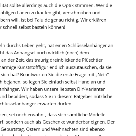
ität sollte allerdings auch die Optik stimmen. Wer die
nzähligen Läden zu kaufen gibt, verschmähen und
ern will, ist bei Talu.de genau richtig. Wir erklären
r schnell selbst basteln können!
eln durchs Leben geht, hat einen Schlüsselanhänger an
ht das Anhängsel auch wirklich (noch) dem
n der Zeit, das traurig dreinblickende Plüschtier
inarmige Kunststofffigur endlich auszutauschen, da sie
 sich hat? Beantworten Sie die erste Frage mit „Nein“
 bejahen, so legen Sie einfach selbst Hand an und
lanhänger. Wir haben unsere liebsten DIY-Varianten
und bebildert, sodass Sie in diesem Ratgeber nützliche
 Schlüsselanhänger erwarten dürfen.
en, sei noch erwähnt, dass sich sämtliche Modelle
darf, sondern auch als Geschenke wunderbar eignen. Der
e: Geburtstag, Ostern und Weihnachten sind ebenso