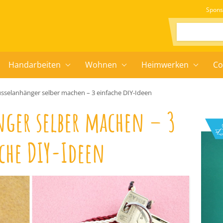
Spons
Suchen:
Handarbeiten
Wohnen
Heimwerken
Co
üsselanhänger selber machen – 3 einfache DIY-Ideen
nger selber machen – 3
che DIY-Ideen